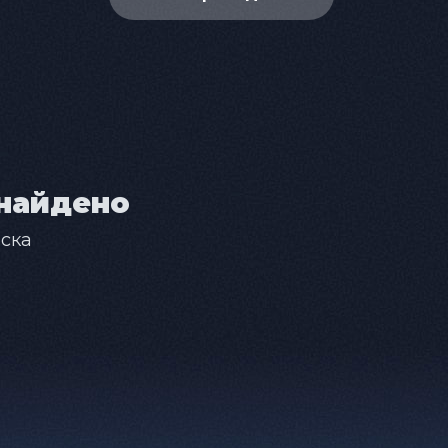
найдено
ска