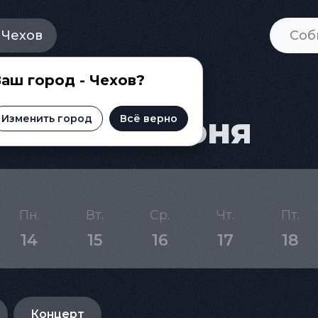
Чехов
аш город - Чехов?
а на 10 июня
Изменить город
Всё верно
Пн.
Вт.
Ср.
Чт.
Пт.
14
15
16
17
18
Концерт