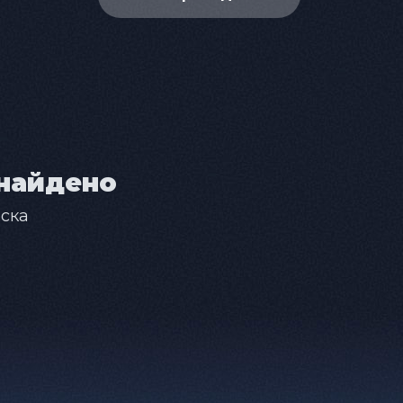
найдено
ска