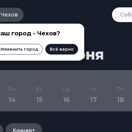
Чехов
аш город - Чехов?
а на 18 июня
Изменить город
Всё верно
Пн.
Вт.
Ср.
Чт.
Пт.
14
15
16
17
18
Концерт