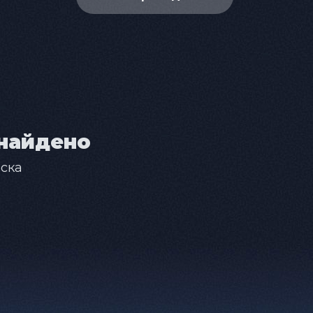
найдено
ска