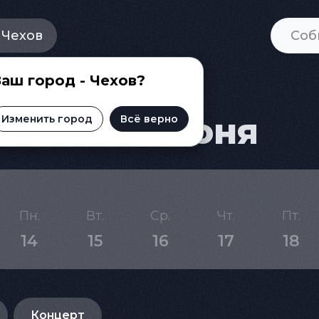
Чехов
аш город - Чехов?
а на 20 июня
Изменить город
Всё верно
Пн.
Вт.
Ср.
Чт.
Пт.
14
15
16
17
18
Концерт