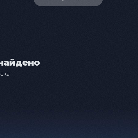
найдено
ска