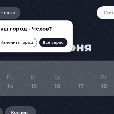
Чехов
аш город - Чехов?
а на 29 июня
Изменить город
Всё верно
Пн.
Вт.
Ср.
Чт.
Пт.
14
15
16
17
18
Концерт