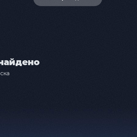
найдено
ска