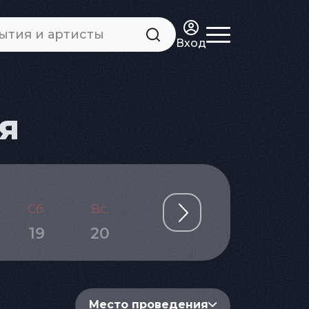
Вход
я
Сб.
Вс.
Пн.
Вт.
Ср.
19
20
21
22
23
Место проведения