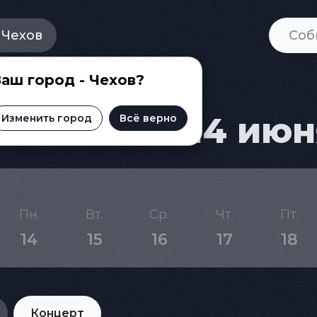
Чехов
аш город - Чехов?
Чехове на 14 июн
Изменить город
Всё верно
Пн.
Вт.
Ср.
Чт.
Пт.
14
15
16
17
18
Концерт