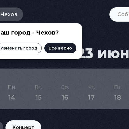
Чехов
аш город - Чехов?
Чехове на 23 ию
Изменить город
Всё верно
Пн.
Вт.
Ср.
Чт.
Пт.
14
15
16
17
18
Концерт