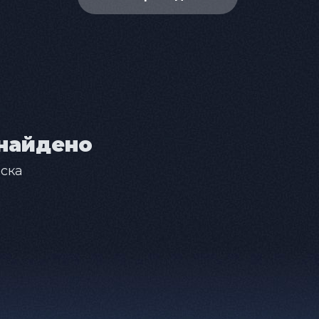
найдено
ска