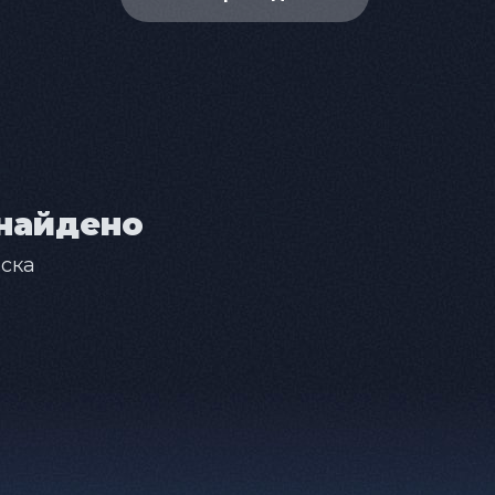
найдено
ска