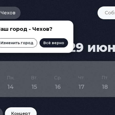
Чехов
аш город - Чехов?
Чехове на 29 ию
Изменить город
Всё верно
Пн.
Вт.
Ср.
Чт.
Пт.
14
15
16
17
18
Концерт