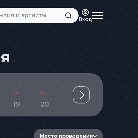
Вход
ня
Сб.
Вс.
Пн.
Вт.
Ср.
19
20
21
22
23
Место проведения