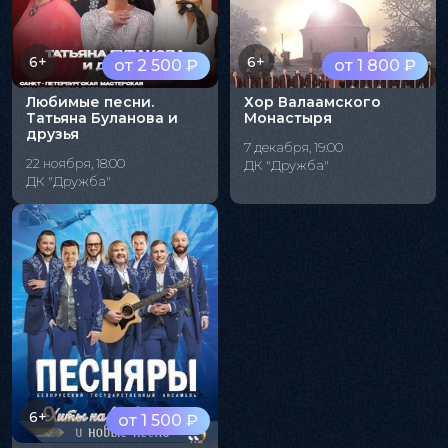
6+
6+
от 2 500 ₽
от 1 800 ₽
Любимые песни.
Хор Валаамского
Татьяна Буланова и
Монастыря
друзья
7 декабря, 19:00
22 ноября, 18:00
ДК "Дружба"
ДК "Дружба"
6+
от 1 500 ₽