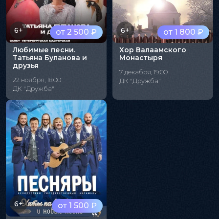
6+
6+
от 2 500 ₽
от 1 800 ₽
Любимые песни.
Хор Валаамского
Татьяна Буланова и
Монастыря
друзья
7 декабря, 19:00
22 ноября, 18:00
ДК "Дружба"
ДК "Дружба"
6+
от 1 500 ₽