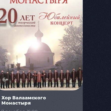
6+
Хор Валаамского
Монастыря