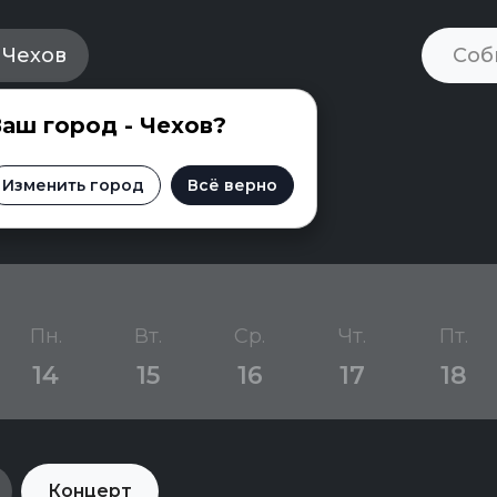
Чехов
аш город - Чехов?
Чехове
Изменить город
Всё верно
Пн.
Вт.
Ср.
Чт.
Пт.
14
15
16
17
18
Концерт