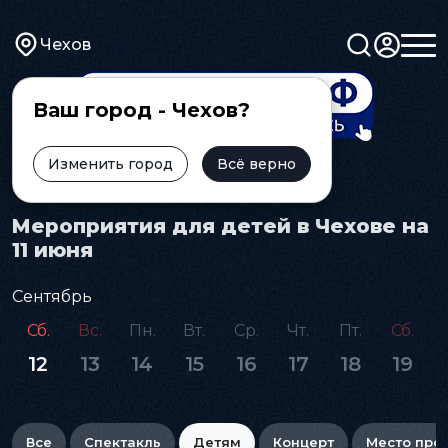
Чехов
Ваш город - Чехов?
Изменить город
Всё верно
Главная
Афиша
Детям
Мероприятия для детей в Чехове на
11 июня
Сентябрь
Сб.
Вс.
Пн.
Вт.
Ср.
Чт.
Пт.
Сб.
12
13
14
15
16
17
18
19
Все
Спектакль
Детям
Концерт
Место про