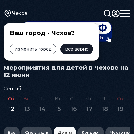
Чехов
Ваш город - Чехов?
Изменить город
Всё верно
Главная
Афиша
Детям
Мероприятия для детей в Чехове на
12 июня
Сентябрь
Сб.
Вс.
Пн.
Вт.
Ср.
Чт.
Пт.
Сб.
12
13
14
15
16
17
18
19
Все
Спектакль
Детям
Концерт
Место про