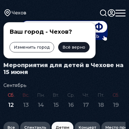
Чехов
Ваш город - Чехов?
Изменить город
Всё верно
Главная
Афиша
Детям
Мероприятия для детей в Чехове на
15 июня
Сентябрь
Сб.
Вс.
Пн.
Вт.
Ср.
Чт.
Пт.
Сб.
12
13
14
15
16
17
18
19
Все
Спектакль
Детям
Концерт
Место про