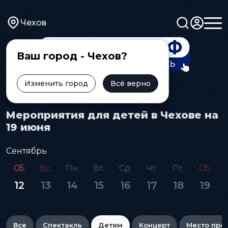
Чехов
Ваш город - Чехов?
Изменить город
Всё верно
Главная
Афиша
Детям
Мероприятия для детей в Чехове на
19 июня
Сентябрь
Сб.
Вс.
Пн.
Вт.
Ср.
Чт.
Пт.
Сб.
12
13
14
15
16
17
18
19
Все
Спектакль
Детям
Концерт
Место про