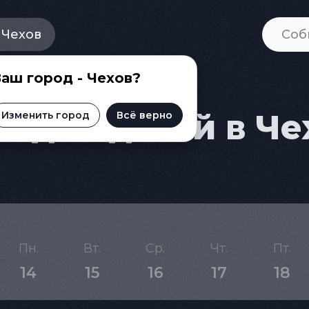
Чехов
аш город - Чехов?
 для детей в Че
Изменить город
Всё верно
Пн.
Вт.
Ср.
Чт.
Пт.
14
15
16
17
18