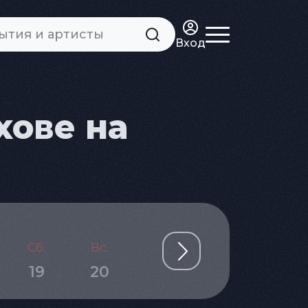
Вход
хове на
Сб.
Вс.
Пн.
Вт.
Ср.
19
20
21
22
23