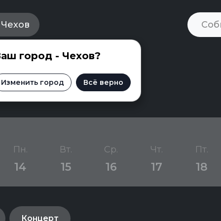
Чехов
аш город - Чехов?
 Чехове
Изменить город
Всё верно
Пн.
Вт.
Ср.
Чт.
Пт.
14
15
16
17
18
Концерт