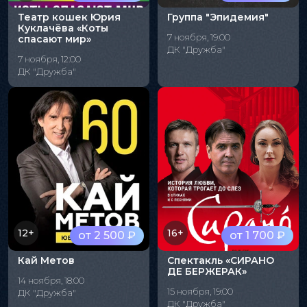
Театр кошек Юрия
Группа "Эпидемия"
Куклачёва «Коты
7 ноября, 19:00
спасают мир»
ДК "Дружба"
7 ноября, 12:00
ДК "Дружба"
12+
16+
от 2 500 ₽
от 1 700 ₽
Кай Метов
Спектакль «СИРАНО
ДЕ БЕРЖЕРАК»
14 ноября, 18:00
15 ноября, 19:00
ДК "Дружба"
ДК "Дружба"