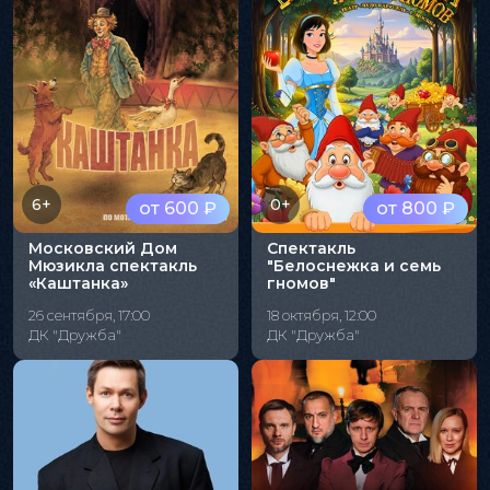
6+
0+
от 600 ₽
от 800 ₽
Московский Дом
Спектакль
Мюзикла спектакль
"Белоснежка и семь
«Каштанка»
гномов"
26 сентября, 17:00
18 октября, 12:00
ДК "Дружба"
ДК "Дружба"