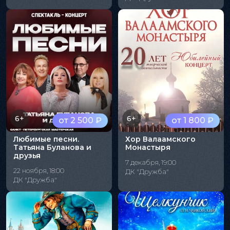
6+
6+
от 2 500 ₽
от 1 800 ₽
Любимые песни.
Хор Валаамского
Татьяна Буланова и
Монастыря
друзья
7 декабря, 19:00
22 ноября, 18:00
ДК "Дружба"
ДК "Дружба"