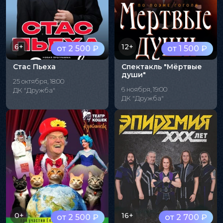
6+
12+
от 2 500 ₽
от 1 500 ₽
Стас Пьеха
Спектакль "Мёртвые
души"
25 октября, 18:00
6 ноября, 19:00
ДК "Дружба"
ДК "Дружба"
0+
16+
от 2 500 ₽
от 2 700 ₽