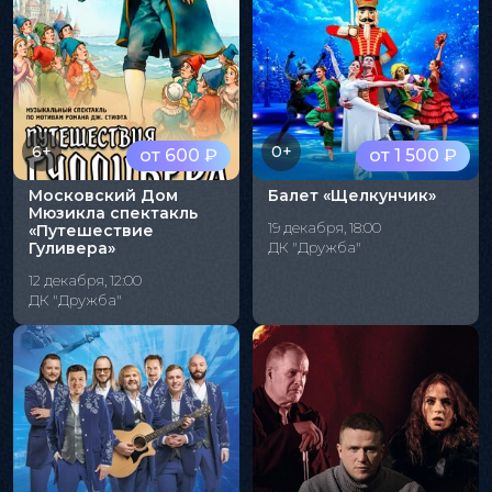
6+
0+
от 600 ₽
от 1 500 ₽
Московский Дом
Балет «Щелкунчик»
Мюзикла спектакль
19 декабря, 18:00
«Путешествие
Гуливера»
ДК "Дружба"
12 декабря, 12:00
ДК "Дружба"