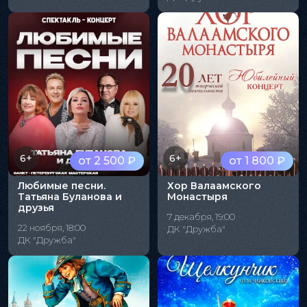
6+
6+
от 2 500 ₽
от 1 800 ₽
Любимые песни.
Хор Валаамского
Татьяна Буланова и
Монастыря
друзья
7 декабря, 19:00
22 ноября, 18:00
ДК "Дружба"
ДК "Дружба"