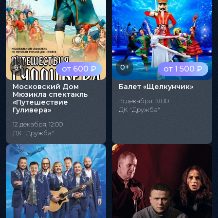
6+
0+
от 600 ₽
от 1 500 ₽
Московский Дом
Балет «Щелкунчик»
Мюзикла спектакль
19 декабря, 18:00
«Путешествие
Гуливера»
ДК "Дружба"
12 декабря, 12:00
ДК "Дружба"