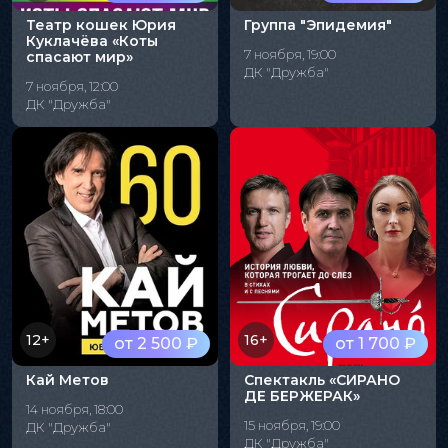
Театр кошек Юрия
Группа "Эпидемия"
Куклачёва «Коты
7 ноября, 19:00
спасают мир»
ДК "Дружба"
7 ноября, 12:00
ДК "Дружба"
12+
16+
от 2 500 ₽
от 1 700 ₽
Кай Метов
Спектакль «СИРАНО
ДЕ БЕРЖЕРАК»
14 ноября, 18:00
15 ноября, 19:00
ДК "Дружба"
ДК "Дружба"