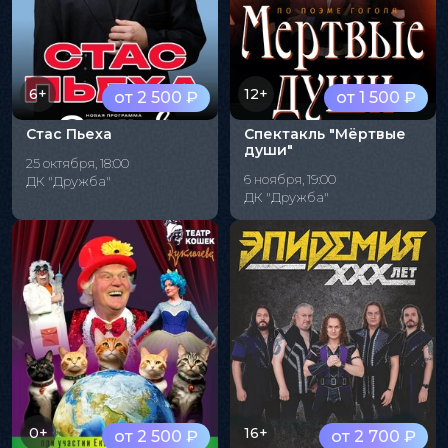
6+
12+
от 2 500 ₽
от 1 500 ₽
Стас Пьеха
Спектакль "Мёртвые
души"
25 октября, 18:00
6 ноября, 19:00
ДК "Дружба"
ДК "Дружба"
0+
16+
от 2 500 ₽
от 2 700 ₽