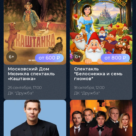
6+
0+
от 600 ₽
от 800 ₽
Московский Дом
Спектакль
Мюзикла спектакль
"Белоснежка и семь
«Каштанка»
гномов"
26 сентября, 17:00
18 октября, 12:00
ДК "Дружба"
ДК "Дружба"