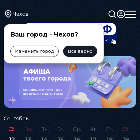
Чехов
Ваш город - Чехов?
Изменить город
Всё верно
Сентябрь
Сб.
Вс.
Пн.
Вт.
Ср.
Чт.
Пт.
Сб.
12
13
14
15
16
17
18
19