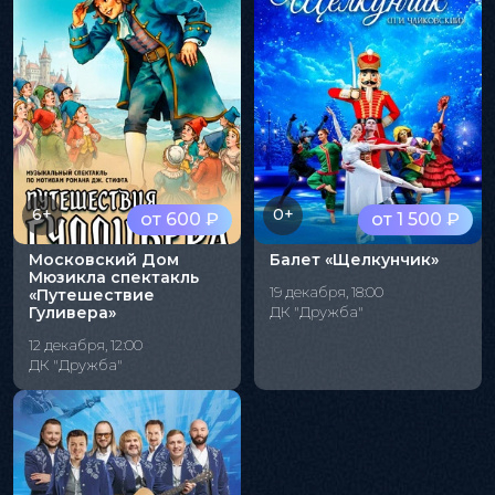
6+
0+
от 600 ₽
от 1 500 ₽
Московский Дом
Балет «Щелкунчик»
Мюзикла спектакль
19 декабря, 18:00
«Путешествие
Гуливера»
ДК "Дружба"
12 декабря, 12:00
ДК "Дружба"