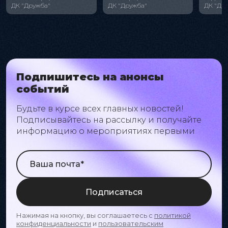
Гулив
ДК "Дружба"
ДК "Дружба"
ДК "Др
Подпишитесь на анонсы
событий
Будьте в курсе всех главных новостей!
Подписывайтесь на рассылку и получайте
информацию о мероприятиях первыми
Подписаться
Нажимая на кнопку, вы соглашаетесь с
политикой
конфиденциальности
и
пользовательским