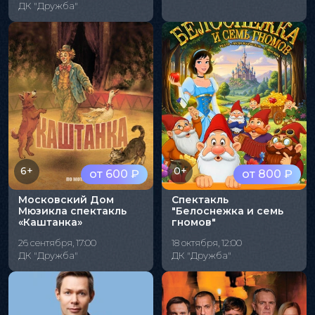
ДК "Дружба"
6+
0+
от 600 ₽
от 800 ₽
Московский Дом
Спектакль
Мюзикла спектакль
"Белоснежка и семь
«Каштанка»
гномов"
26 сентября, 17:00
18 октября, 12:00
ДК "Дружба"
ДК "Дружба"