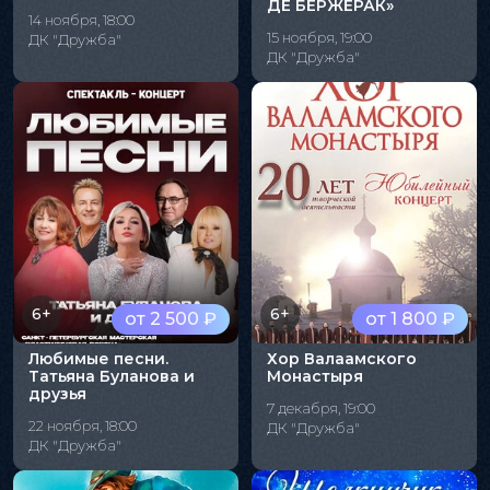
ДЕ БЕРЖЕРАК»
14 ноября, 18:00
15 ноября, 19:00
ДК "Дружба"
ДК "Дружба"
6+
6+
от 2 500 ₽
от 1 800 ₽
Любимые песни.
Хор Валаамского
Татьяна Буланова и
Монастыря
друзья
7 декабря, 19:00
22 ноября, 18:00
ДК "Дружба"
ДК "Дружба"