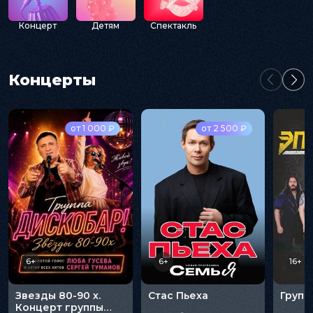
Концерт
Детям
Спектакль
Концерты
от 1 000 ₽
от 2 500 ₽
6+
6+
16+
Звезды 80-90 х.
Стас Пьеха
Групп
Концерт группы