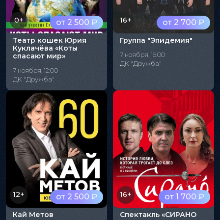
0+
16+
от 2 500 ₽
от 2 700 ₽
Театр кошек Юрия
Группа "Эпидемия"
Куклачёва «Коты
7 ноября, 19:00
спасают мир»
ДК "Дружба"
7 ноября, 12:00
ДК "Дружба"
12+
16+
от 2 500 ₽
от 1 700 ₽
Кай Метов
Спектакль «СИРАНО