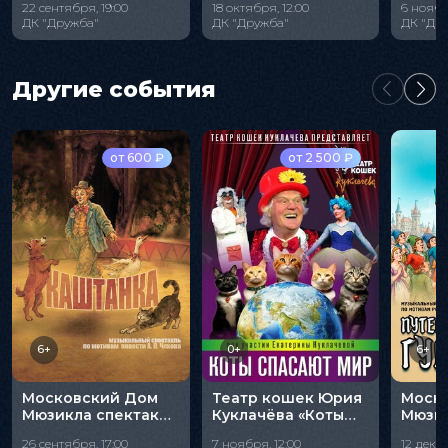
22 сентября, 19:00
18 октября, 12:00
6 ноябр
ДК "Дружба"
ДК "Дружба"
ДК "Др
Другие события
от 600 ₽
от 2 500 ₽
6+
0+
6+
Московский Дом
Театр кошек Юрия
Моск
Мюзикла спектакль
Куклачёва «Коты
Мюзик
«Каштанка»
спасают мир»
«Пут
26 сентября, 17:00
7 ноября, 12:00
12 декаб