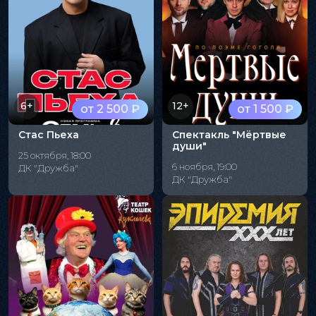
6+
12+
от 2 500 ₽
от 1 500 ₽
Стас Пьеха
Спектакль "Мёртвые
души"
25 октября, 18:00
6 ноября, 19:00
ДК "Дружба"
ДК "Дружба"