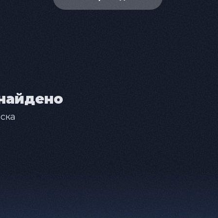
найдено
ска