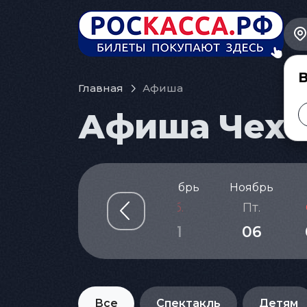
В
Главная
Афиша
Афиша Чехов
Октябрь
Ноябрь
Чт.
Пт.
Сб.
Пт.
29
30
31
06
Все
Спектакль
Детям