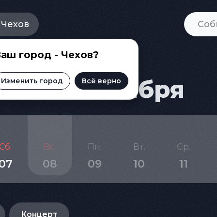
Чехов
аш город - Чехов?
а на 8 ноября
Изменить город
Всё верно
Сб.
Вс.
Пн.
Вт.
Ср.
07
08
09
10
11
Концерт