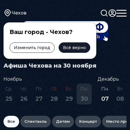
Чехов
Ваш город - Чехов?
Изменить город
Всё верно
Главная
Афиша
Афиша Чехова на 30 ноября
Ноябрь
Декабрь
Ср.
Чт.
Пт.
Сб.
Вс.
Пн.
Пн.
Вт.
25
26
27
28
29
30
07
08
Все
Спектакль
Детям
Концерт
Место про