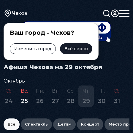
Чехов
Ваш город - Чехов?
Изменить город
Всё верно
Главная
Афиша
Афиша Чехова на 29 октября
Октябрь
Сб.
Вс.
Пн.
Вт.
Ср.
Чт.
Пт.
Сб.
24
25
26
27
28
29
30
31
Все
Спектакль
Детям
Концерт
Место про