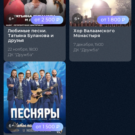
6+
6+
от 2 500 ₽
от 1 800 ₽
Любимые песни.
Хор Валаамского
Татьяна Буланова и
Монастыря
друзья
7 декабря, 19:00
22 ноября, 18:00
ДК "Дружба"
ДК "Дружба"
6+
от 1 500 ₽