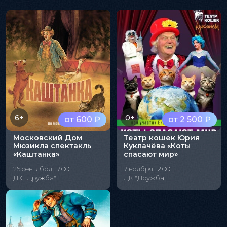
6+
0+
от 600 ₽
от 2 500 ₽
Московский Дом
Театр кошек Юрия
Мюзикла спектакль
Куклачёва «Коты
«Каштанка»
спасают мир»
26 сентября, 17:00
7 ноября, 12:00
ДК "Дружба"
ДК "Дружба"