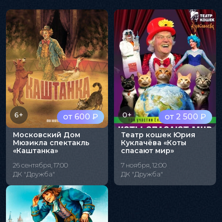
6+
0+
от 600 ₽
от 2 500 ₽
Московский Дом
Театр кошек Юрия
Мюзикла спектакль
Куклачёва «Коты
«Каштанка»
спасают мир»
26 сентября, 17:00
7 ноября, 12:00
ДК "Дружба"
ДК "Дружба"