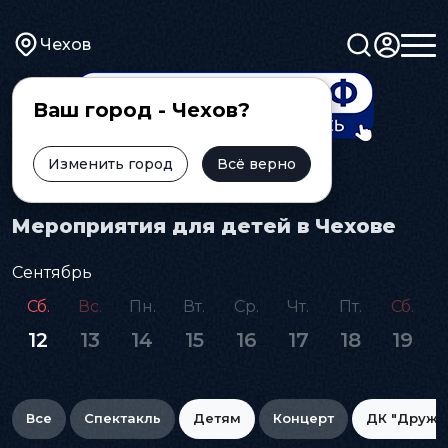
Чехов
Ваш город - Чехов?
Изменить город
Всё верно
Главная
Афиша
Детям
Мероприятия для детей в Чехове
Сентябрь
Сб.
Вс.
Пн.
Вт.
Ср.
Чт.
Пт.
Сб.
12
13
14
15
16
17
18
19
Все
Спектакль
Детям
Концерт
ДК "Дружб