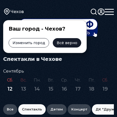
Чехов
Ваш город - Чехов?
Изменить город
Всё верно
Главная
Афиша
Спектакль
Спектакли в Чехове
Сентябрь
Сб.
Вс.
Пн.
Вт.
Ср.
Чт.
Пт.
Сб.
12
13
14
15
16
17
18
19
Все
Спектакль
Детям
Концерт
ДК "Дружб