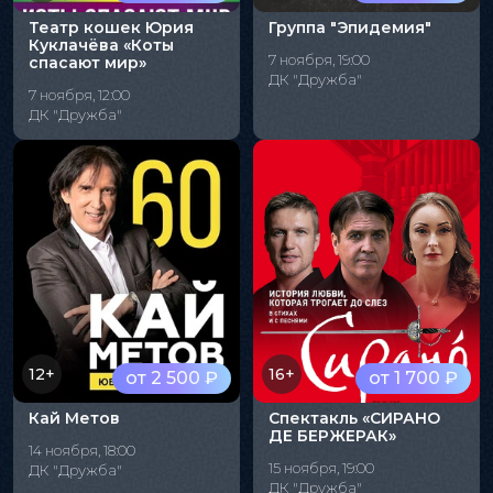
Театр кошек Юрия
Группа "Эпидемия"
Куклачёва «Коты
7 ноября, 19:00
спасают мир»
ДК "Дружба"
7 ноября, 12:00
ДК "Дружба"
12+
16+
от 2 500 ₽
от 1 700 ₽
Кай Метов
Спектакль «СИРАНО
ДЕ БЕРЖЕРАК»
14 ноября, 18:00
15 ноября, 19:00
ДК "Дружба"
ДК "Дружба"