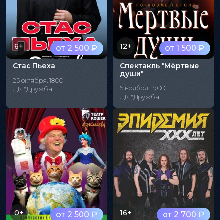
6+
12+
от 2 500 ₽
от 1 500 ₽
Стас Пьеха
Спектакль "Мёртвые
души"
25 октября, 18:00
6 ноября, 19:00
ДК "Дружба"
ДК "Дружба"
0+
16+
от 2 500 ₽
от 2 700 ₽