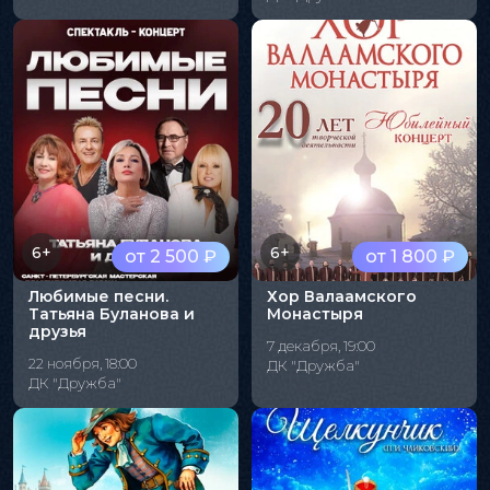
6+
6+
от 2 500 ₽
от 1 800 ₽
Любимые песни.
Хор Валаамского
Татьяна Буланова и
Монастыря
друзья
7 декабря, 19:00
22 ноября, 18:00
ДК "Дружба"
ДК "Дружба"