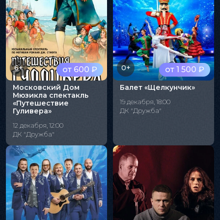
6+
0+
от 600 ₽
от 1 500 ₽
Московский Дом
Балет «Щелкунчик»
Мюзикла спектакль
19 декабря, 18:00
«Путешествие
Гуливера»
ДК "Дружба"
12 декабря, 12:00
ДК "Дружба"