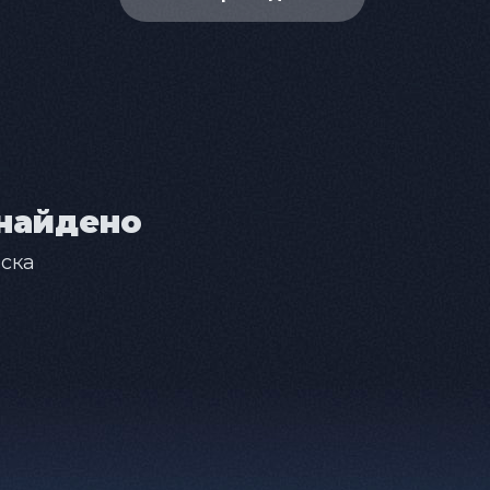
найдено
ска