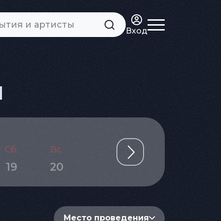
Вход
я
Сб.
Вс.
Пн.
Вт.
Ср.
19
20
21
22
23
Место проведения