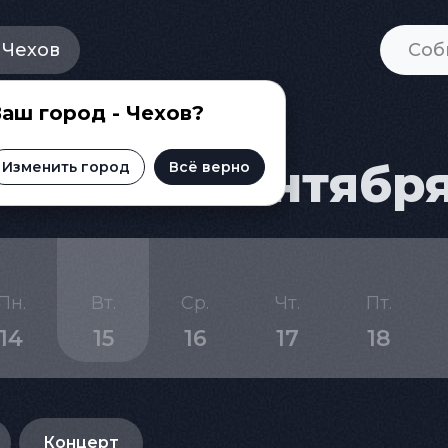
Чехов
аш город - Чехов?
а на 15 сентябр
Изменить город
Всё верно
Пн.
Вт.
Ср.
Чт.
Пт.
14
15
16
17
18
Концерт