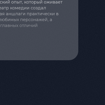
ский опыт, который оживает
театр комедии создал
рая аншлаги практически в
 любимых персонажей, а
главных отличий
едать лишь немногим
глубоко раскрыть
боты включают роли в
она знакома по сериалу
раза Маргариты, любящей до
ся в романе: «Тот, кто
и «Гамлете» (Международная
. В кино Разбегаев знаком