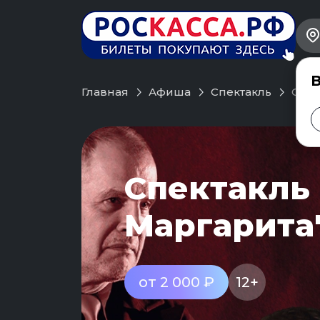
В
Главная
Афиша
Спектакль
Спек
Спектакль 
Маргарита
от 2 000 ₽
12+