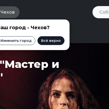
Чехов
аш город - Чехов?
такль "Мастер и Маргарита"
Изменить город
Всё верно
"Мастер и
"