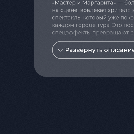
«Мастер и Маргарита» — бол
на сцене, вовлекая зрителя
спектакль, который уже пок
каждом городе тура. Это по
спецэффекты превращают сп
постановки стали редкие сц
театрам.
Развернуть описани
Звездный актерский состав
Спектакль объединил извест
персонажей и погрузить зри
Мирослава Карпович (Маргар
спектаклях МХАТа имени Чех
«Папины дочки», однако име
самопожертвования и готовой
любит, должен разделять уча
Вячеслав Разбегаев (Воланд
конфедерация театральных с