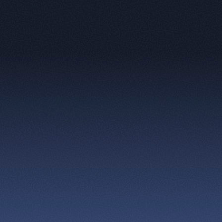
и как бы выглядела земля, е
Спектакль, собирающий анш
Постановка «Мастер и Марга
разных городах России, и ус
событие заставляет погружа
вопросам, которые поднимае