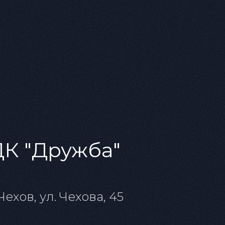
юще магнетическая,
м в спектаклях «Валентин и
на Симонова. Его Мастер —
 покоя.
том и Иешуа Га-Ноцри,
зоды показывают диалог о
ка. Не каждый спектакль по
помогают раскрыть
ДК "Дружба"
ова
парк на Патриарших прудах
иностранцем,
 Чехов, ул. Чехова, 45
е событие, и зрители
ть, тщеславие, ложь и
сли бы не существовало зла,