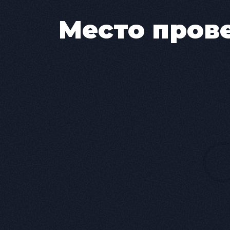
по фильмам «Антикиллер» и 
отражающая скрытые пороки
Место пров
Евгений Банифатов (Мастер)
Валентина» и «Голый король
писатель, пленённый собств
Эффектные сцены в Ершалаи
Одно из главных отличий эт
которые часто не ставятся 
вечных вопросах: духовност
роману Булгакова решается 
философский и моральный ф
Магия и спецэффекты — спе
Каждая сцена наполнена ат
становится местом загадочн
оказывающимся самим Сата
Спецэффекты и световые ре
становятся свидетелями, как
предательство. Как говорит 