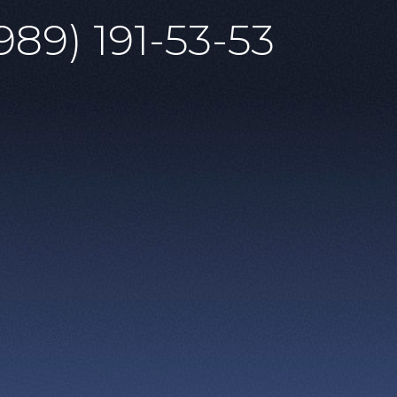
989) 191-53-53
ает тысячи зрителей в
лубину. Это театральное
овь возвращаться к вечным