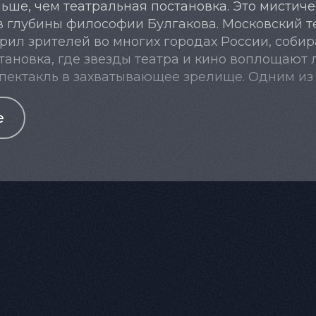
ьше, чем театральная постановка. Это мистиче
 в глубины философии Булгакова. Московский 
орил зрителей во многих городах России, соби
становка, где звезды театра и кино воплощают
ектакль в захватывающее зрелище. Одним из 
ены с Пилатом и Иешуа, которые удается пер
е
ных актеров, чей многолетний опыт позволяет 
телей в атмосферу мистической Москвы.
ита) — опытная актриса, чьи театральные ра
ова и Театра Сергея Безрукова. Телезрителям 
нно театр позволяет ей выразить всю силу об
 разделить судьбу возлюбленного. Как говорит
сть того, кого он любит».
) — актер, чьи театральные роли в «Орестее» 
оюзов) завоевали внимание любителей театра