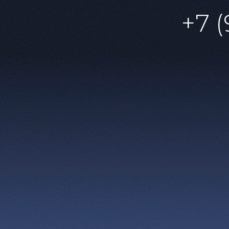
сли бы с неё исчезли тени?»
+7 (
лаги по всей стране
рита» от Московского театра комедии привлек
пех спектакля доказывает его актуальность и г
ться в роман, думать, испытывать эмоции и вн
т Булгаков.