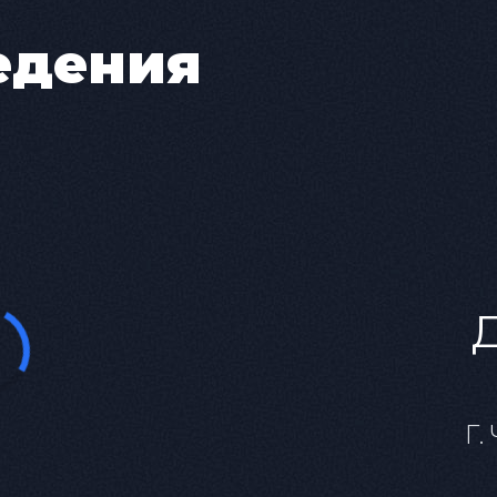
«Грозовые ворота». Его Воланд — фигура пуга
 общества и вечные вопросы морали.
едения
 — актер, известный многим театралам по роля
» Московского драматического театра им. Рубе
енной историей, но также и человек, жаждущий
ме — взгляд на духовные поиски
ой постановки — редкие сцены с Понтием Пила
на сцене из-за сложности реализации. Эти эпи
и, нравственности и внутренней борьбе челове
на воспроизведение этих сцен. Но здесь они 
ундамент истории.
ктакль, оживляющий мистический мир Булгак
мосферой магического реализма. Московский 
ой встречи двух литераторов с таинственным 
ной.
Г.
шения превращают каждый момент в магическо
 этот хаос раскрывает скрытые пороки: жаднос
Воланд в романе, «Что бы делало твое добро, е