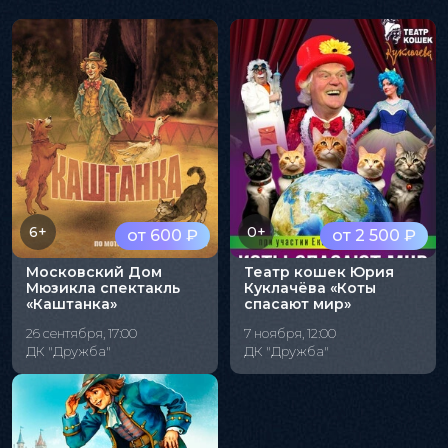
6+
0+
от 600 ₽
от 2 500 ₽
Московский Дом
Театр кошек Юрия
Мюзикла спектакль
Куклачёва «Коты
«Каштанка»
спасают мир»
26 сентября, 17:00
7 ноября, 12:00
ДК "Дружба"
ДК "Дружба"