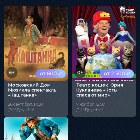
6+
0+
от 600 ₽
от 2 500 ₽
Московский Дом
Театр кошек Юрия
Мюзикла спектакль
Куклачёва «Коты
«Каштанка»
спасают мир»
26 сентября, 17:00
7 ноября, 12:00
ДК "Дружба"
ДК "Дружба"