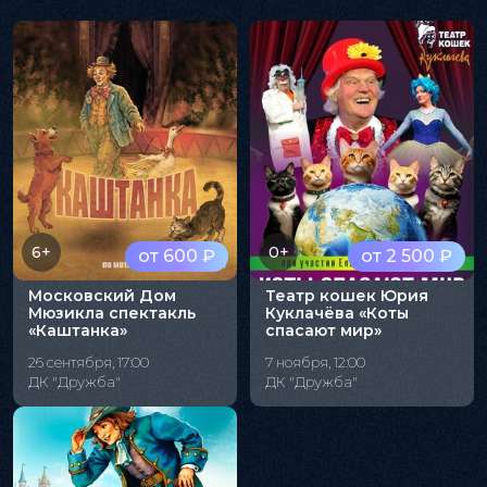
6+
0+
от 600 ₽
от 2 500 ₽
Московский Дом
Театр кошек Юрия
Мюзикла спектакль
Куклачёва «Коты
«Каштанка»
спасают мир»
26 сентября, 17:00
7 ноября, 12:00
ДК "Дружба"
ДК "Дружба"