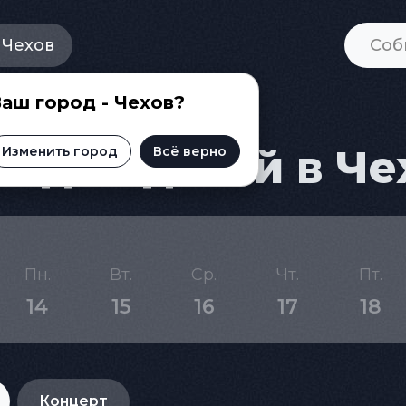
Чехов
аш город - Чехов?
 для детей в Че
Изменить город
Всё верно
Пн.
Вт.
Ср.
Чт.
Пт.
14
15
16
17
18
Концерт