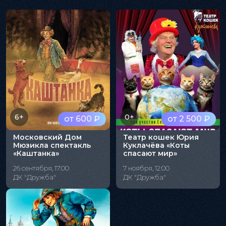
6+
0+
от 600 ₽
от 2 500 ₽
Московский Дом
Театр кошек Юрия
Мюзикла спектакль
Куклачёва «Коты
«Каштанка»
спасают мир»
26 сентября, 17:00
7 ноября, 12:00
ДК "Дружба"
ДК "Дружба"