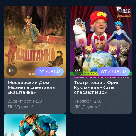
6+
0+
от 600 ₽
от 2 500 ₽
Московский Дом
Театр кошек Юрия
Мюзикла спектакль
Куклачёва «Коты
«Каштанка»
спасают мир»
26 сентября, 17:00
7 ноября, 12:00
ДК "Дружба"
ДК "Дружба"