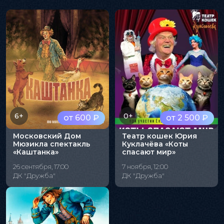
6+
0+
от 600 ₽
от 2 500 ₽
Московский Дом
Театр кошек Юрия
Мюзикла спектакль
Куклачёва «Коты
«Каштанка»
спасают мир»
26 сентября, 17:00
7 ноября, 12:00
ДК "Дружба"
ДК "Дружба"