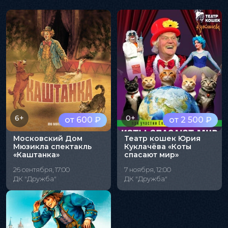
6+
0+
от 600 ₽
от 2 500 ₽
Московский Дом
Театр кошек Юрия
Мюзикла спектакль
Куклачёва «Коты
«Каштанка»
спасают мир»
26 сентября, 17:00
7 ноября, 12:00
ДК "Дружба"
ДК "Дружба"