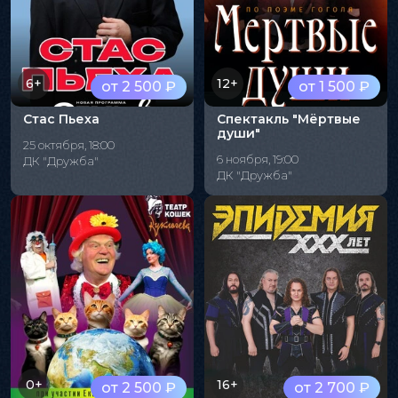
6+
12+
от 2 500 ₽
от 1 500 ₽
Стас Пьеха
Спектакль "Мёртвые
души"
25 октября, 18:00
6 ноября, 19:00
ДК "Дружба"
ДК "Дружба"
0+
16+
от 2 500 ₽
от 2 700 ₽