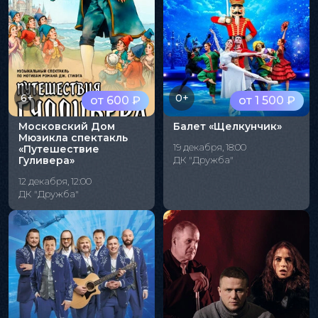
6+
0+
от 600 ₽
от 1 500 ₽
Московский Дом
Балет «Щелкунчик»
Мюзикла спектакль
19 декабря, 18:00
«Путешествие
Гуливера»
ДК "Дружба"
12 декабря, 12:00
ДК "Дружба"