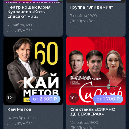
Театр кошек Юрия
Группа "Эпидемия"
Куклачёва «Коты
7 ноября, 19:00
спасают мир»
ДК "Дружба"
7 ноября, 12:00
ДК "Дружба"
12+
16+
от 2 500 ₽
от 1 700 ₽
Кай Метов
Спектакль «СИРАНО
ДЕ БЕРЖЕРАК»
14 ноября, 18:00
15 ноября, 19:00
ДК "Дружба"
ДК "Дружба"