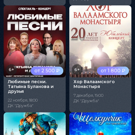
6+
6+
от 2 500 ₽
от 1 800 ₽
Любимые песни.
Хор Валаамского
Татьяна Буланова и
Монастыря
друзья
7 декабря, 19:00
22 ноября, 18:00
ДК "Дружба"
ДК "Дружба"