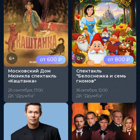
6+
0+
от 600 ₽
от 800 ₽
Московский Дом
Спектакль
Мюзикла спектакль
"Белоснежка и семь
«Каштанка»
гномов"
26 сентября, 17:00
18 октября, 12:00
ДК "Дружба"
ДК "Дружба"