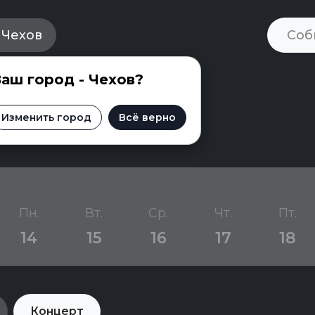
Чехов
аш город - Чехов?
Чехове
Изменить город
Всё верно
Пн.
Вт.
Ср.
Чт.
Пт.
14
15
16
17
18
Концерт