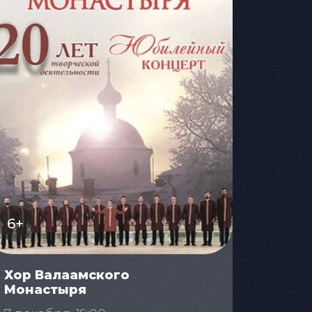
6+
Хор Валаамского
Монастыря