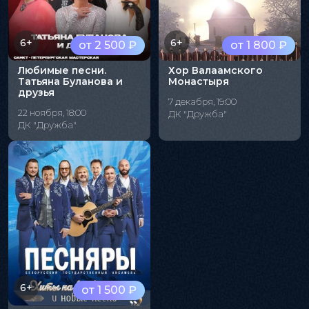
6+
6+
от 2 500 ₽
от 1 800 ₽
Любимые песни.
Хор Валаамского
Татьяна Буланова и
Монастыря
друзья
7 декабря, 19:00
22 ноября, 18:00
ДК "Дружба"
ДК "Дружба"
6+
от 1 500 ₽