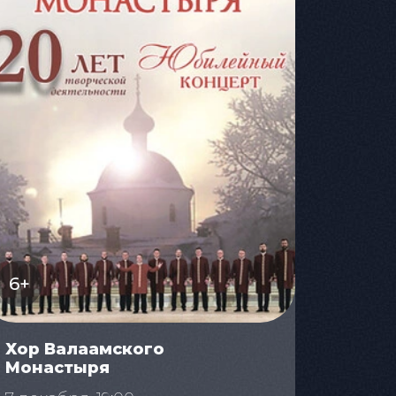
6+
Хор Валаамского
Монастыря