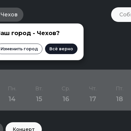
Чехов
аш город - Чехов?
Чехове
Изменить город
Всё верно
Пн.
Вт.
Ср.
Чт.
Пт.
14
15
16
17
18
Концерт