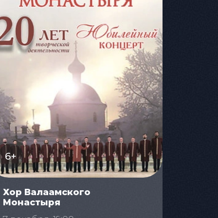
6+
Хор Валаамского
Монастыря