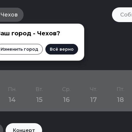
Чехов
аш город - Чехов?
Чехове
Изменить город
Всё верно
Пн.
Вт.
Ср.
Чт.
Пт.
14
15
16
17
18
Концерт