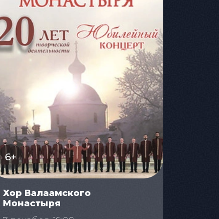
6+
Хор Валаамского
Монастыря