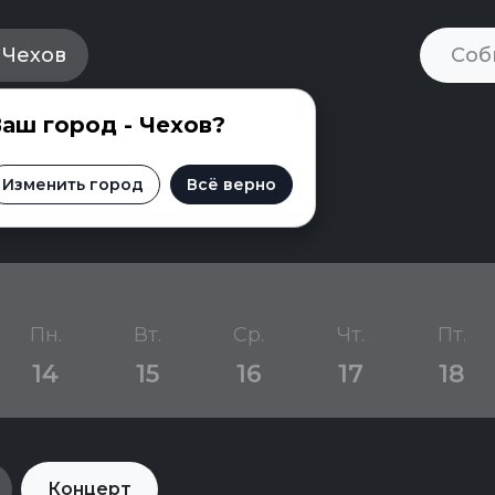
Чехов
аш город - Чехов?
Чехове
Изменить город
Всё верно
Пн.
Вт.
Ср.
Чт.
Пт.
14
15
16
17
18
Концерт