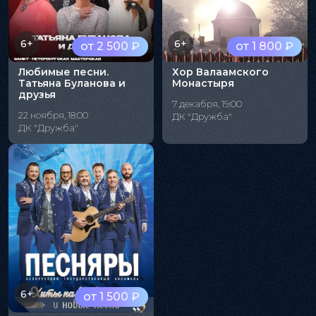
6+
6+
от 2 500 ₽
от 1 800 ₽
Любимые песни.
Хор Валаамского
Татьяна Буланова и
Монастыря
друзья
7 декабря, 19:00
22 ноября, 18:00
ДК "Дружба"
ДК "Дружба"
6+
от 1 500 ₽