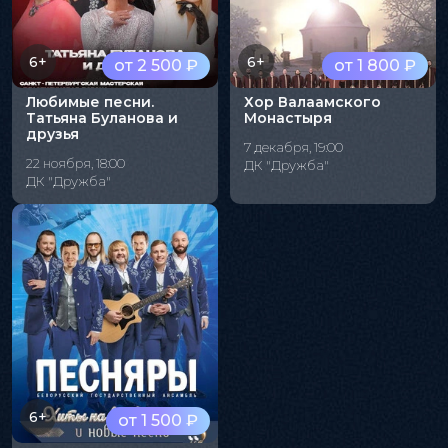
6+
6+
от 2 500 ₽
от 1 800 ₽
Любимые песни.
Хор Валаамского
Татьяна Буланова и
Монастыря
друзья
7 декабря, 19:00
22 ноября, 18:00
ДК "Дружба"
ДК "Дружба"
6+
от 1 500 ₽