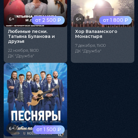
6+
6+
от 2 500 ₽
от 1 800 ₽
Любимые песни.
Хор Валаамского
Татьяна Буланова и
Монастыря
друзья
7 декабря, 19:00
22 ноября, 18:00
ДК "Дружба"
ДК "Дружба"
6+
от 1 500 ₽