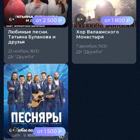
6+
6+
от 2 500 ₽
от 1 800 ₽
Любимые песни.
Хор Валаамского
Татьяна Буланова и
Монастыря
друзья
7 декабря, 19:00
22 ноября, 18:00
ДК "Дружба"
ДК "Дружба"
6+
от 1 500 ₽