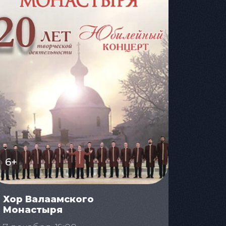
6+
Хор Валаамского
Монастыря