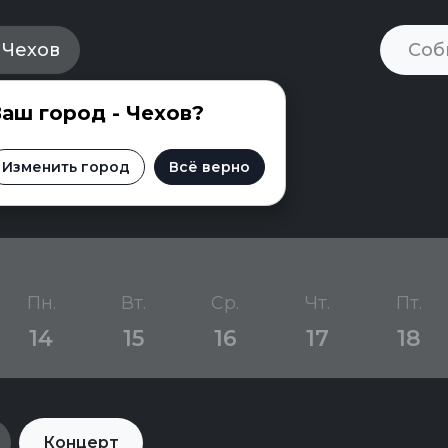
Чехов
аш город - Чехов?
Чехове
Изменить город
Всё верно
Пн.
Вт.
Ср.
Чт.
Пт.
14
15
16
17
18
Концерт