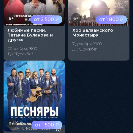
6+
6+
от 2 500 ₽
от 1 800 ₽
Любимые песни.
Хор Валаамского
Татьяна Буланова и
Монастыря
друзья
7 декабря, 19:00
22 ноября, 18:00
ДК "Дружба"
ДК "Дружба"
6+
от 1 500 ₽