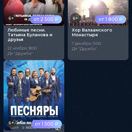
6+
6+
от 2 500 ₽
от 1 800 ₽
Любимые песни.
Хор Валаамского
Татьяна Буланова и
Монастыря
друзья
7 декабря, 19:00
22 ноября, 18:00
ДК "Дружба"
ДК "Дружба"
6+
от 1 500 ₽